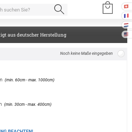
igt aus deutscher Herstellung
e Räume
Breite: 100cm, Höhe: 220cm
Kissen
m
(min. 60cm - max. 1000cm)
ssen
Tischdecke
fertigung
m
(min. 30cm - max. 400cm)
schdecken
rössen
Stoffe
fertigung
r
kostoffe
rössen
NG BEACHTEN!