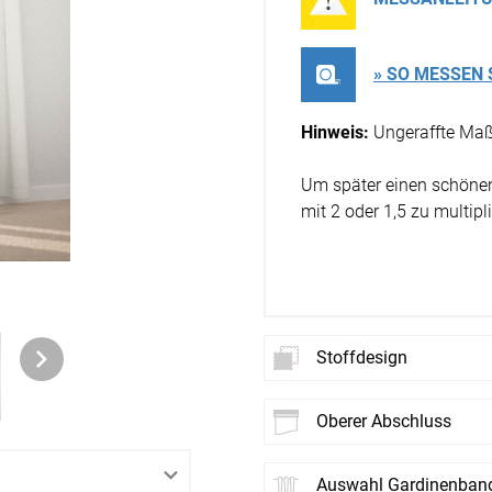
Zubehö
en
ter
» SO MESSEN 
Hinweis:
Ungeraffte Maß
der
Um später einen schönen 
mit 2 oder 1,5 zu multipli
l
Stoffdesign
oberer Abschluss
Neues
St
Auswahl Gardinenban