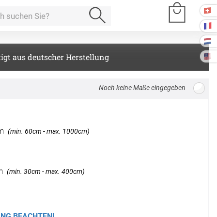
igt aus deutscher Herstellung
e Räume
Breite: 100cm, Höhe: 220cm
Kissen
m
(min. 60cm - max. 1000cm)
ssen
Tischdecke
fertigung
m
(min. 30cm - max. 400cm)
schdecken
rössen
Stoffe
fertigung
r
kostoffe
rössen
NG BEACHTEN!