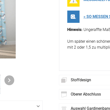
Zubehö
en
ter
» SO MESSEN 
Hinweis:
Ungeraffte Maß
der
Um später einen schönen 
mit 2 oder 1,5 zu multipli
l
Stoffdesign
oberer Abschluss
Neues
St
Auswahl Gardinenban