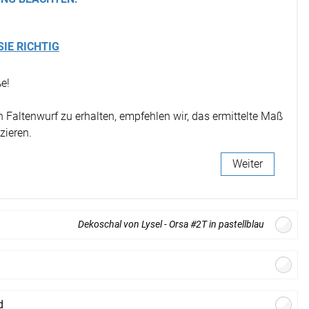
r
SIE RICHTIG
e!
Faltenwurf zu erhalten, empfehlen wir, das ermittelte Maß
zieren.
Weiter
Dekoschal von Lysel - Orsa #2T in pastellblau
Gratis
Stoffmuster
bestellen
offdesign
d