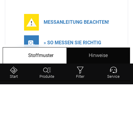
MESSANLEITUNG BEACHTEN!
» SO MESSEN SIE RICHTIG
Stoffmuster
Hinweise
Hinweis:
Ungeraffte Maße!
Um später einen schönen Faltenwurf zu erhalten,
Start
Produkte
Filter
Service
empfehlen wir, das ermittelte Maß mit 2 oder 1,5 zu
multiplizieren.
Status
Weiter
Dekoschal von Lysel - Midas #2T in
Stoffdesign