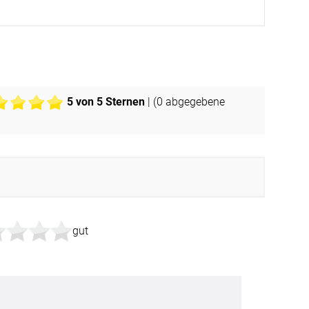
Apple Pay
partner
5
von 5 Sternen
| (
0
abgegebene
gut