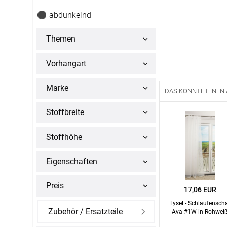
Alle Markisenstoffe
abdunkelnd
Zubehör
Massanfertigung
Themen
Vorhangart
Marke
DAS KÖNNTE IHNEN
SERVICE
Stoffbreite
Stoffhöhe
Haben Sie Fragen?
Eigenschaften
03745 75 92808
Servicezeiten
:
Preis
17,06 EUR
Montag - Freitag: 07:00 - 20:00 Uhr
Lysel - Schlaufensch
Zubehör / Ersatzteile
Ausgenommen:
Ava #1W in Rohwei