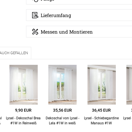
Lieferumfang
Messen und Montieren
 AUCH GEFALLEN
ÜBER UNS
VERSAND
AGB
Kostenloser Mus
Impressum
Versandinformat
Datenschutz
Reklamation
9,90 EUR
35,56 EUR
36,45 EUR
FAQ
Widerruf
al
Lysel - Dekoschal Brea
Dekoschal von Lysel -
Lysel - Schiebegardine
Lysel
ß
#1W in Reinweiß
Lela #1W in weiß
Manaus #1W
Kontakt