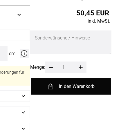
fertigung
r
50,45 EUR
kostoffe
rössen
inkl. MwSt.
r
cm
Menge:
nderungen für
In den Warenkorb