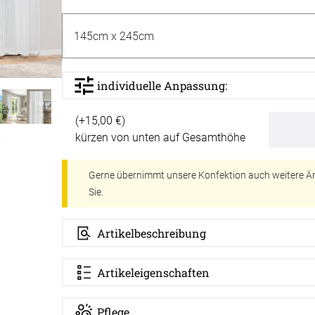
Massan
Zubehö
inen
Alle De
Fertigg
tange
Zubehö
individuelle Anpassung:
en
ter
(+15,00 €)
kürzen von unten auf Gesamthöhe
der
Gerne übernimmt unsere Konfektion auch weitere Ä
Sie.
Artikelbeschreibung
l
Artikeleigenschaften
Pflege