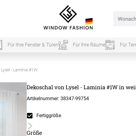
Für Ihre Fenster & Türen
Für Ihre Räume
Für Ter
Für Ihr
 Lysel - Laminia #1W
Dekoschal von Lysel - Laminia #1W in wei
vorhang
Artikelnummer: 38347-
99754
Alle Ki
Fertiggröße
Massan
Alle Ti
Größe
Fertigg
ardinen