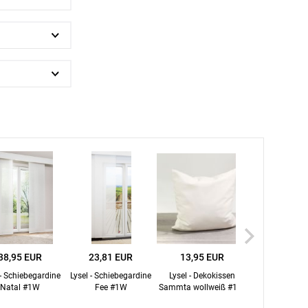
BEZAHLUNG
terversand
Vorkasse
ion
PayPal
Kreditkarte
38,95 EUR
23,81 EUR
13,95 EUR
Maße einge
Rechnung
 - Schiebegardine
Lysel - Schiebegardine
Lysel - Dekokissen
Dekokissen qua
Natal #1W
Fee #1W
Sammta wollweiß #1W
von Lysel - Cap
Google Pay
in weiß