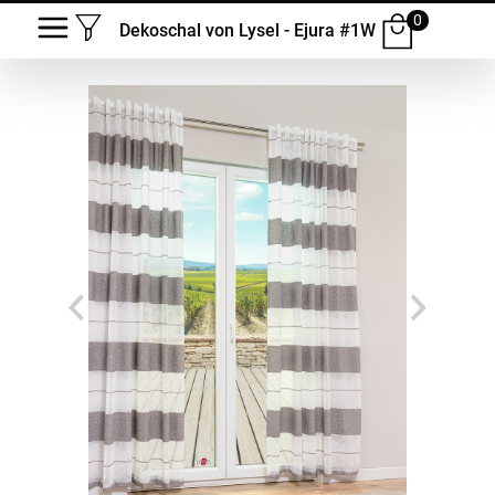
0
Dekoschal von Lysel - Ejura #1W