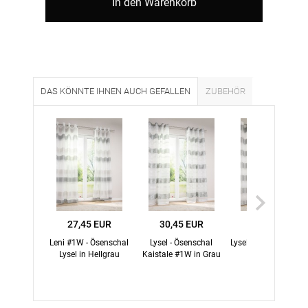
In den Warenkorb
DAS KÖNNTE IHNEN AUCH GEFALLEN
ZUBEHÖR
27,45 EUR
30,45 EUR
40,76 EUR
Leni #1W - Ösenschal
Lysel - Ösenschal
Lysel - Ösenschal Sa
Lysel in Hellgrau
Kaistale #1W in Grau
#1W in Grau