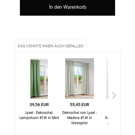
In den Warenkorb
DAS KÖNNTE IHNEN AUCH GEFALLEN
39,56 EUR
55,45 EUR
3,95 EUR
Lysel - Dekoschal
Dekoschal von Lysel -
Lysel Outlet -
Lampohuivi #1W in Mint
Madina #1W in
Kassettenrollo VD
blassgrün
Apfelgrün #1W