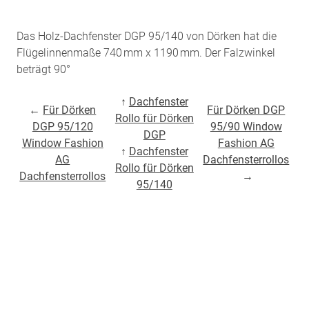
Das Holz-Dachfenster DGP 95/140 von Dörken hat die
Flügelinnenmaße 740 mm x 1190 mm. Der Falzwinkel
beträgt 90°
↑
Dachfenster
←
Für Dörken
Für Dörken DGP
Rollo für Dörken
DGP 95/120
95/90 Window
DGP
Window Fashion
Fashion AG
↑
Dachfenster
AG
Dachfensterrollos
Rollo für Dörken
Dachfensterrollos
→
95/140