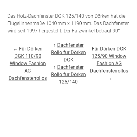
Das Holz-Dachfenster DGK 125/140 von Dörken hat die
Flügelinnenmaße 1040 mm x 1190 mm. Das Dachfenster
wird seit 1997 hergestellt. Der Falzwinkel beträgt 90°
↑
Dachfenster
←
Für Dörken
Für Dörken DGK
Rollo für Dörken
DGK 110/90
125/90 Window
DGK
Window Fashion
Fashion AG
↑
Dachfenster
AG
Dachfensterrollos
Rollo für Dörken
Dachfensterrollos
→
125/140