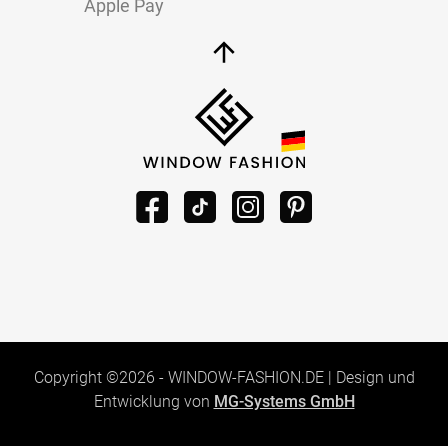
Apple Pay
Copyright ©2026 -
WINDOW-FASHION.DE
|
Design und
Entwicklung von
MG-Systems GmbH