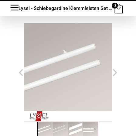
0
Lysel - Schiebegardine Klemmleisten Set für oben und unten #1W