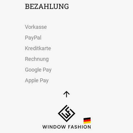
BEZAHLUNG
Vorkasse
PayPal
Kreditkarte
Rechnung
Google Pay
Apple Pay