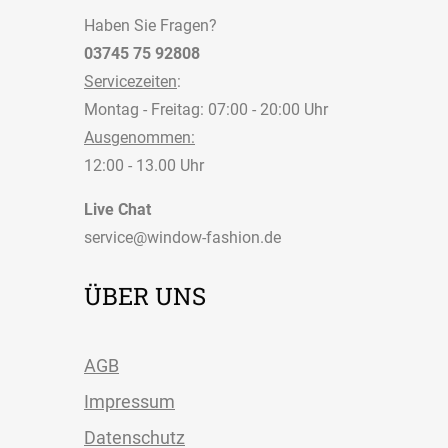
Haben Sie Fragen?
03745 75 92808
Servicezeiten
:
Montag - Freitag: 07:00 - 20:00 Uhr
Ausgenommen:
12:00 - 13.00 Uhr
Live Chat
service@window-fashion.de
ÜBER UNS
AGB
Impressum
Datenschutz