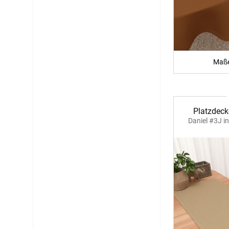
Maße
Platzdeck
Daniel #3J i