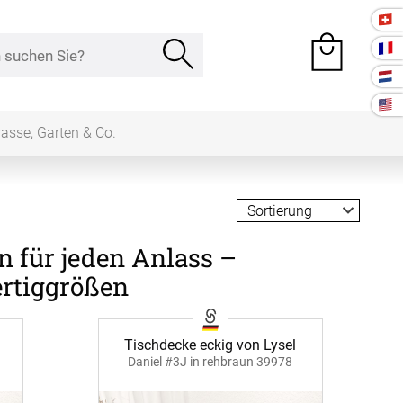
rasse, Garten & Co.
e Räume
n für jeden Anlass –
Kissen
rtiggrößen
ssen
Tischdecke
Tischdecke eckig von Lysel
fertigung
Daniel #3J in rehbraun 39978
schdecken
rössen
Stoffe