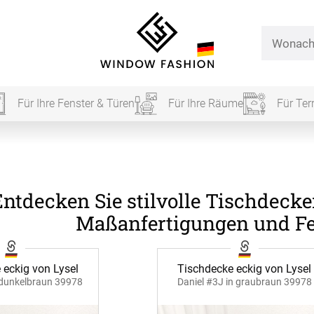
Für Ihre Fenster & Türen
Für Ihre Räume
Für Ter
Für Ihr
Entdecken Sie stilvolle Tischdecke
vorhang
Maßanfertigungen und Fe
Alle Ki
 eckig von Lysel
Tischdecke eckig von Lysel
Massan
 dunkelbraun 39978
Daniel #3J in graubraun 39978
Alle Ti
Fertigg
ardinen