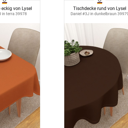
 eckig von Lysel
Tischdecke rund von Lysel
J in terra 39978
Daniel #3J in dunkelbraun 3997
ÜBER UNS
VERSAND
AGB
Kostenloser Must
Impressum
Versandinformati
Datenschutz
Reklamation
FAQ
Widerruf
Kontakt