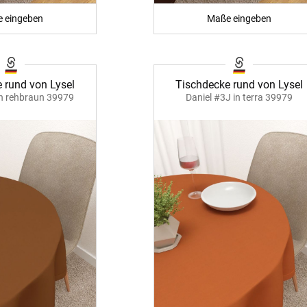
 eingeben
Maße eingeben
Unsere Versandp
 rund von Lysel
Tischdecke rund von Lysel
in rehbraun 39979
Daniel #3J in terra 39979