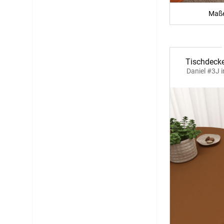
Live Chat
Maße
service@window-fashion.de
Tischdecke
Daniel #3J 