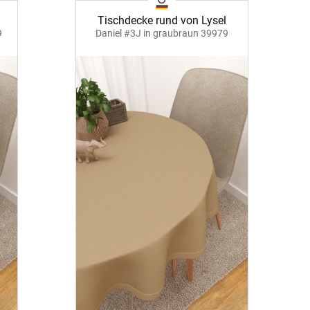
Tischdecke rund von Lysel
9
Daniel #3J in graubraun 39979
BEZAHLUNG
erversand
Vorkasse
on
PayPal
Kreditkarte
Rechnung
Google Pay