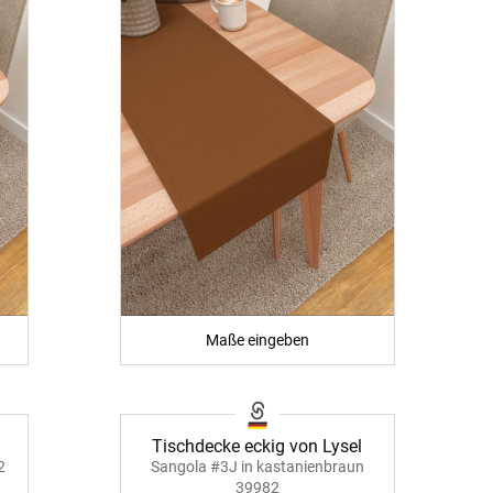
Maße eingeben
Tischdecke eckig von Lysel
2
Sangola #3J in kastanienbraun
39982