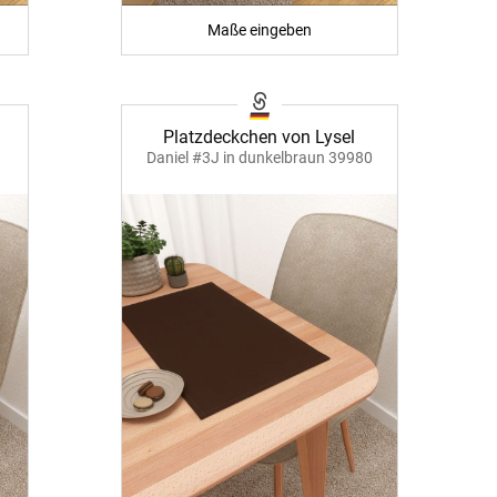
Apple Pay
Maße eingeben
artner
Platzdeckchen von Lysel
Daniel #3J in dunkelbraun 39980