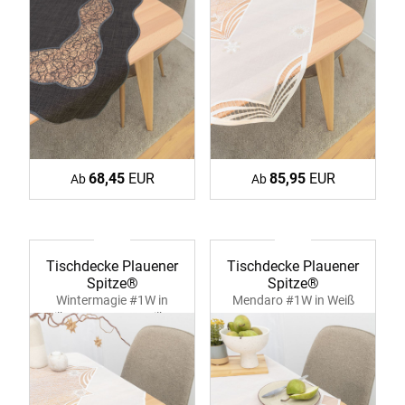
68,45
EUR
85,95
EUR
Ab
Ab
Tischdecke Plauener
Tischdecke Plauener
Spitze®
Spitze®
Wintermagie #1W in
Mendaro #1W in Weiß
Silber 39362 ecru-silber
39364 ecru