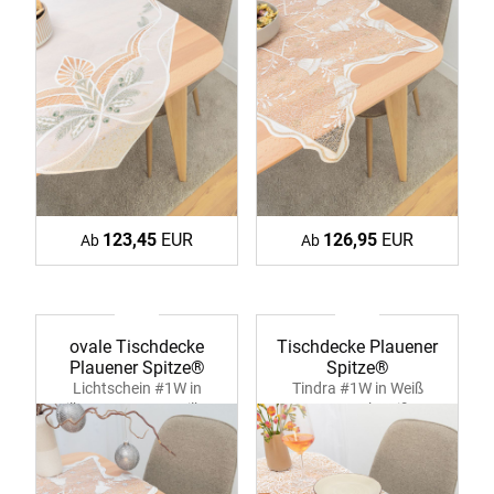
123,45
EUR
126,95
EUR
Ab
Ab
ovale Tischdecke
Tischdecke Plauener
Plauener Spitze®
Spitze®
Lichtschein #1W in
Tindra #1W in Weiß
Silber 39355 ecru-silber
39354 rohweiß