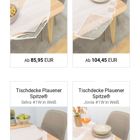
85,95
EUR
104,45
EUR
Ab
Ab
Tischdecke Plauener
Tischdecke Plauener
Spitze®
Spitze®
Selva #1W in Weiß
Jovia #1W in Weiß
39357 ecru
39358 ecru