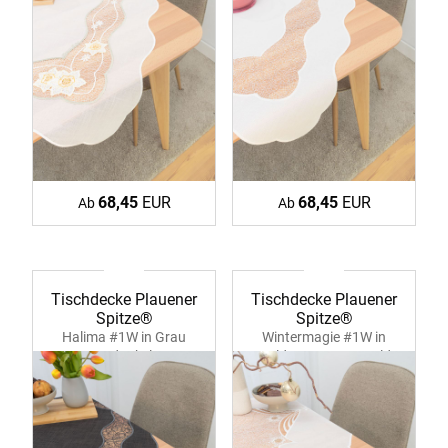
68,45
EUR
68,45
EUR
Ab
Ab
Tischdecke Plauener
Tischdecke Plauener
Spitze®
Spitze®
Halima #1W in Grau
Wintermagie #1W in
39361 dunkelgrau
Gold 39362 ecru-gold