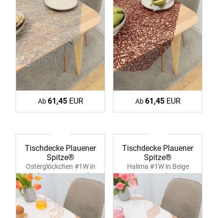
61,45
EUR
61,45
EUR
Ab
Ab
Tischdecke Plauener
Tischdecke Plauener
Spitze®
Spitze®
Osterglöckchen #1W in
Halima #1W in Beige
Gelb 39359 ecru-gelb
39361 ecru-bronze