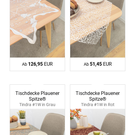
126,95
EUR
51,45
EUR
Ab
Ab
Tischdecke Plauener
Tischdecke Plauener
Spitze®
Spitze®
Tindra #1W in Grau
Tindra #1W in Rot
39354
39354 Bordeaux