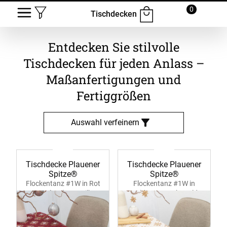
0
Tischdecken
Entdecken Sie stilvolle
Tischdecken für jeden Anlass –
Maßanfertigungen und
Fertiggrößen
Auswahl verfeinern
Tischdecke Plauener
Tischdecke Plauener
Spitze®
Spitze®
Flockentanz #1W in Rot
Flockentanz #1W in
39356 bordeaux-silber
Gold 39356 sekt-gold