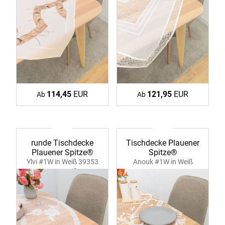
114,45
EUR
121,95
EUR
Ab
Ab
runde Tischdecke
Tischdecke Plauener
Plauener Spitze®
Spitze®
Ylvi #1W in Weiß 39353
Anouk #1W in Weiß
ecru-weiß
39363 ecru