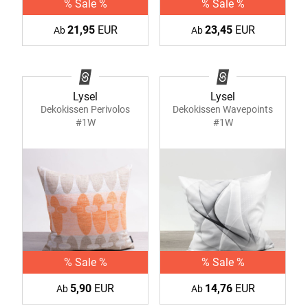
% Sale %
% Sale %
21,95
EUR
23,45
EUR
Ab
Ab
Lysel
Lysel
Dekokissen Perivolos
Dekokissen Wavepoints
#1W
#1W
% Sale %
% Sale %
5,90
EUR
14,76
EUR
Ab
Ab