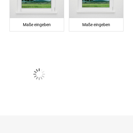
Maße eingeben
Maße eingeben
Raffrollo
Raffrollo smart von
professional von
Lysel
Lysel
Stugun #3J in
Vallmo #3J in
braungrau 37475
platingrau 37792
Maße eingeben
Maße eingeben