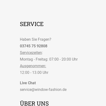
Raffrollo classic von
Raffrollo
Lysel
professional von
Lysel
Stugun #3J in
braungrau 37817
Stugun #3J in
braungrau 37818
Maße eingeben
Maße eingeben
Raffrollo smart von
Raffrollo classic von
Lysel
Lysel
Raisio #3J in kieselgrau
Raisio #3J in kieselgrau
37461
37789