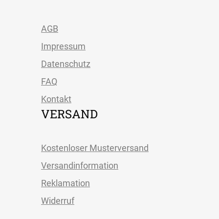
Maße eingeben
Maße eingeben
Raffrollo
Raffrollo smart von
professional von
Lysel
Lysel
Morias #3J in graubeige
Raisio #3J in kieselgrau
37376
37790
Maße eingeben
Maße eingeben