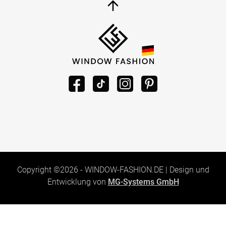
Maße eingeben
Maße eingeben
Raffrollo
Raffrollo smart von
professional von
Lysel
Lysel
Rosalejo #3J in
Jämsa #3J in steingrau
anthrazit 37967
37800
Maße eingeben
Maße eingeben