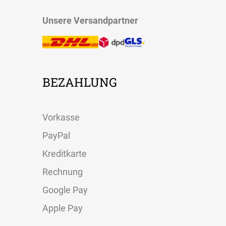
Raffrollo classic von
Raffrollo
Lysel
professional von
Lysel
Morias #3J in graubeige
37616
Morias #3J in graubeige
37617
Maße eingeben
Maße eingeben
Raffrollo smart von
Raffrollo classic von
Lysel
Lysel
Jämsa #3J in steingrau
Jämsa #3J in steingrau
37466
37799