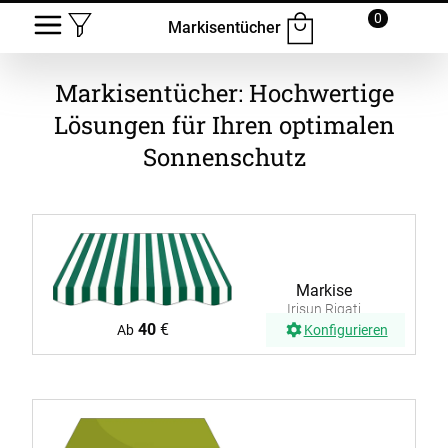
0
Markisentücher
Markisentücher: Hochwertige
Lösungen für Ihren optimalen
Sonnenschutz
Markise
Irisun Rigati
G248
40
€
Ab
Konfigurieren