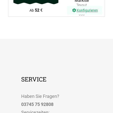
Markise
Texout
Glänzend
52
€
Ab
Konfigurieren
056
SERVICE
Haben Sie Fragen?
03745 75 92808
Servicezeiten
: