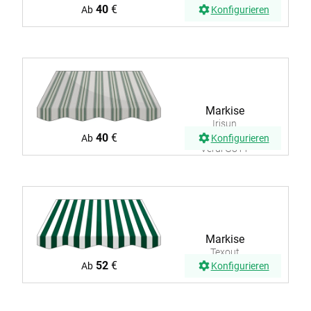
R853
40
€
Ab
Konfigurieren
Markise
Irisun
Fantasie
40
€
Ab
Konfigurieren
Verdi G811
Markise
Texout
Streifen 108
52
€
Ab
Konfigurieren