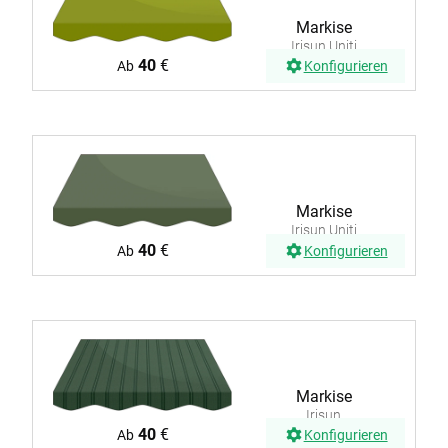
Markise
Irisun Uniti
G246
40
€
Ab
Konfigurieren
Markise
Irisun Uniti
G297
40
€
Ab
Konfigurieren
Markise
Irisun
Kamatu
40
€
Ab
Konfigurieren