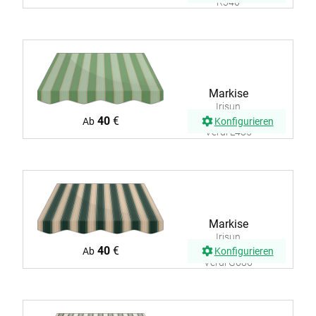
R346
Markise
Irisun
Fantasie
40
€
Ab
Konfigurieren
Verdi L485
Markise
Irisun
Fantasie
40
€
Ab
Konfigurieren
Verdi G686