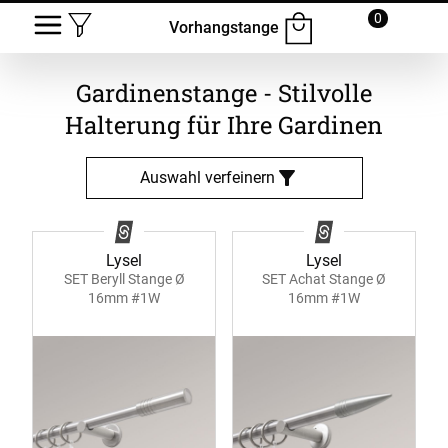
0
Vorhangstange
Gardinenstange - Stilvolle
Halterung für Ihre Gardinen
Auswahl verfeinern
Lysel
Lysel
SET Beryll Stange Ø
SET Achat Stange Ø
16mm #1W
16mm #1W