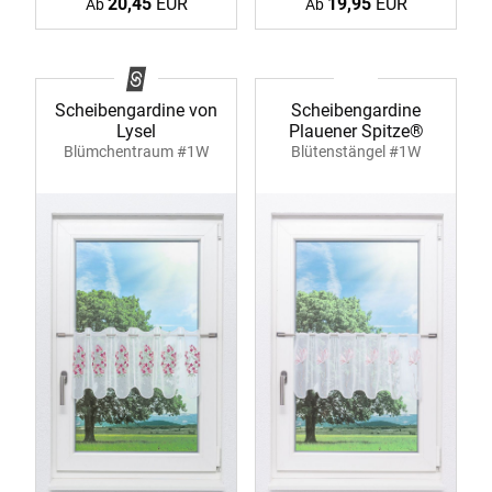
20,45
EUR
19,95
EUR
Ab
Ab
Scheibengardine von
Scheibengardine
Lysel
Plauener Spitze®
Blümchentraum #1W
Blütenstängel #1W