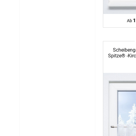
1
Ab
Scheibeng
Spitze® -Ki