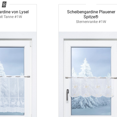
Scheibengardine Plauener
rdine von Lysel
Spitze®
mit Tanne #1W
Sternenranke #1W
ÜBER UNS
VERSAND
AGB
Kostenloser Mus
Impressum
Versandinformat
Datenschutz
Reklamation
FAQ
Widerruf
Kontakt