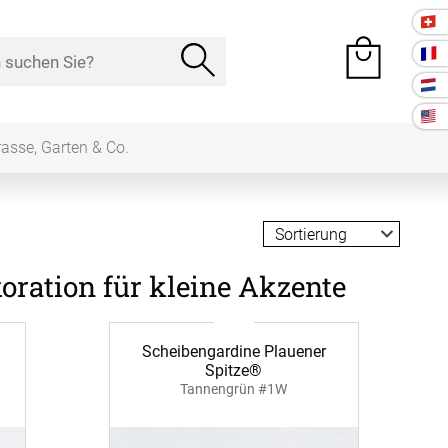
rasse, Garten & Co.
e Räume
ration für kleine Akzente
Kissen
Scheibengardine Plauener
ssen
Tischdecke
Spitze®
Tannengrün #1W
fertigung
schdecken
rössen
Stoffe