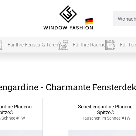
Für Ihre Fenster & Türen
Für Ihre Räume
Für Ter
Für Ihr
engardine - Charmante Fensterdeko
vorhang
ardine Plauener
Scheibengardine Plauener
Alle Ki
pitze®
Spitze®
m Schnee #1W
Häuschen im Schnee #1W
Massan
Alle Ti
Fertigg
ardinen