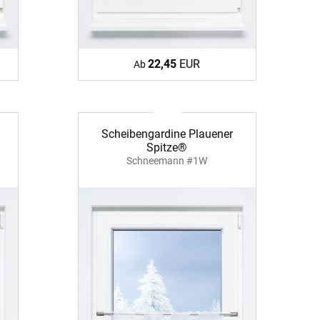
Apple Pay
partner
22,45
EUR
Ab
Scheibengardine Plauener
Spitze®
Schneemann #1W