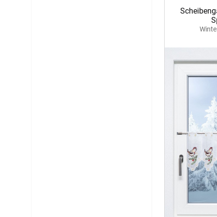
Scheibeng
S
Winte