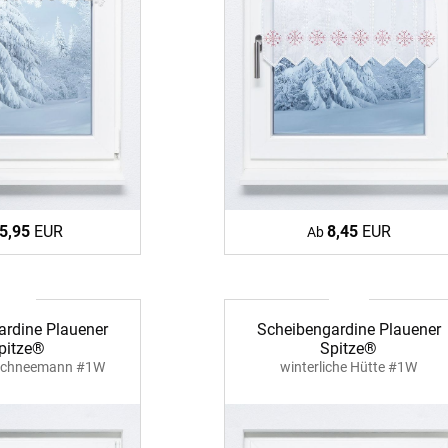
5,95
EUR
8,45
EUR
Ab
ardine Plauener
Scheibengardine Plauener
pitze®
Spitze®
 Schneemann #1W
winterliche Hütte #1W