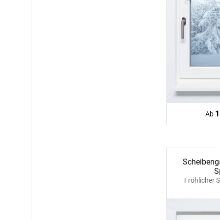
1
Ab
Scheibeng
S
Fröhlicher