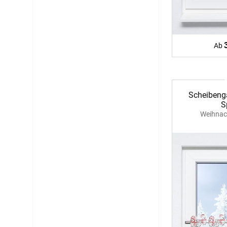
12:00 - 13.00 Uhr
Live Chat
service@window-fashion.de
Ab
Scheibeng
S
Weihnac