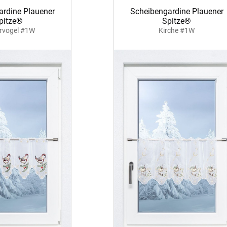
ardine Plauener
Scheibengardine Plauener
pitze®
Spitze®
rvogel #1W
Kirche #1W