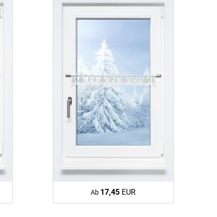
fertigung
r
kostoffe
rössen
r
17,45
EUR
Ab