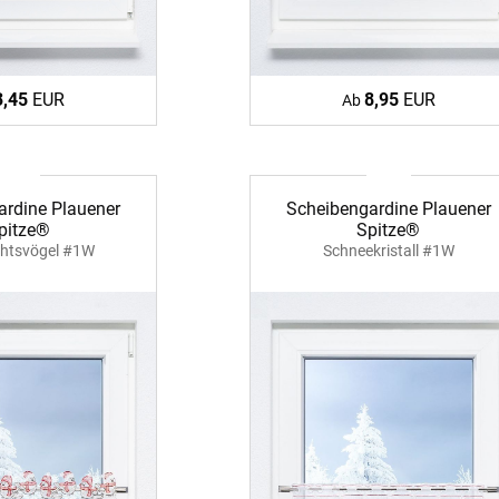
Unsere Versand
3,45
EUR
8,95
EUR
Ab
ardine Plauener
Scheibengardine Plauener
pitze®
Spitze®
htsvögel #1W
Schneekristall #1W