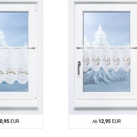
Massan
Zubehö
inen
Alle De
Fertigg
tange
Zubehö
en
ter
der
l
0,95
EUR
12,95
EUR
Ab