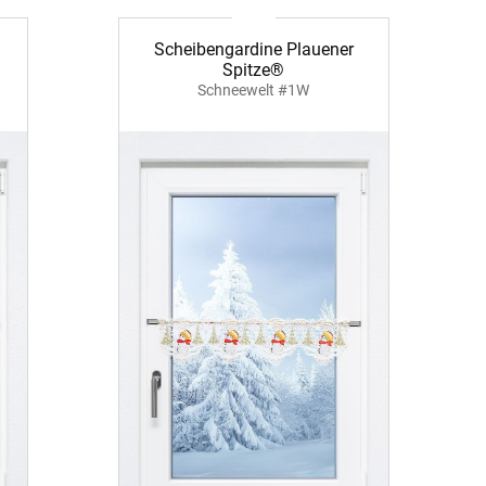
Scheibengardine Plauener
Spitze®
Schneewelt #1W
BEZAHLUNG
terversand
Vorkasse
ion
PayPal
Kreditkarte
Rechnung
Google Pay