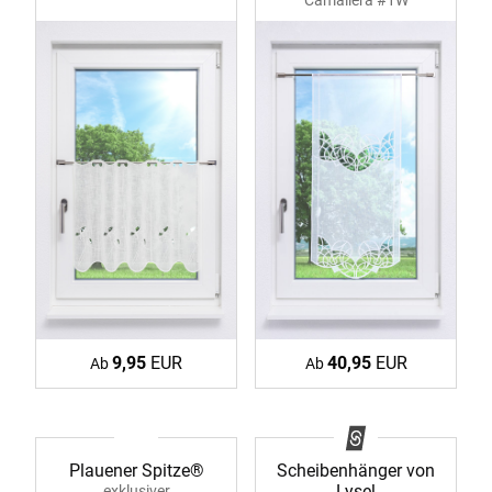
Camallera #1W
9,95
EUR
40,95
EUR
Ab
Ab
Plauener Spitze®
Scheibenhänger von
Lysel
exklusiver