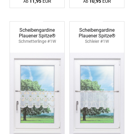
11,95
EUR
10,95
EUR
Ab
Ab
Scheibengardine
Scheibengardine
Plauener Spitze®
Plauener Spitze®
Schmetterlinge #1W
Schleier #1W