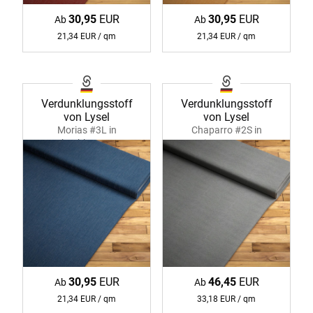
30,95
EUR
30,95
EUR
Ab
Ab
21,34 EUR / qm
21,34 EUR / qm
Verdunklungsstoff
Verdunklungsstoff
von Lysel
von Lysel
Morias #3L in
Chaparro #2S in
taubenblau 37078
steingrau 35821
30,95
EUR
46,45
EUR
Ab
Ab
21,34 EUR / qm
33,18 EUR / qm