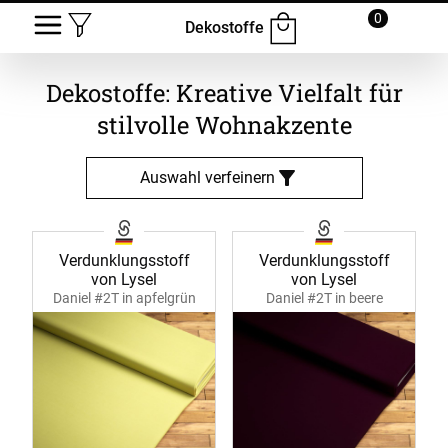
0
Dekostoffe
Dekostoffe: Kreative Vielfalt für
stilvolle Wohnakzente
Auswahl verfeinern
Verdunklungsstoff
Verdunklungsstoff
von Lysel
von Lysel
Daniel #2T in apfelgrün
Daniel #2T in beere
11219
11219