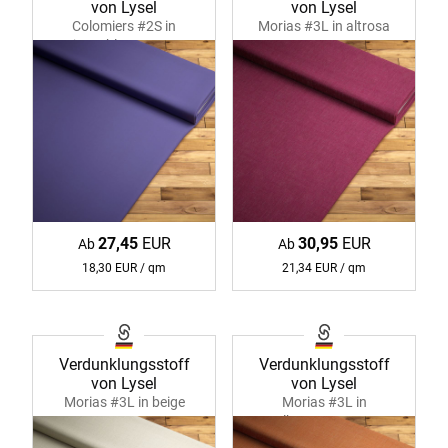
von Lysel
von Lysel
Colomiers #2S in
Morias #3L in altrosa
jeansblau 35807
37078
27,45
EUR
30,95
EUR
Ab
Ab
18,30 EUR / qm
21,34 EUR / qm
Verdunklungsstoff
Verdunklungsstoff
von Lysel
von Lysel
Morias #3L in beige
Morias #3L in
37078
gelborange 37078