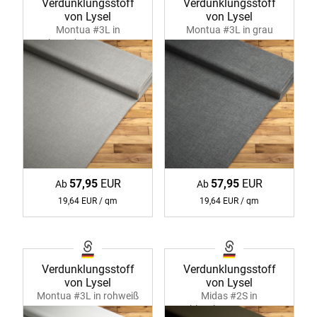
Verdunklungsstoff
Verdunklungsstoff
von Lysel
von Lysel
Montua #3L in
Montua #3L in grau
braunbeige 37962
37962
57,95
EUR
57,95
EUR
Ab
Ab
19,64 EUR / qm
19,64 EUR / qm
Verdunklungsstoff
Verdunklungsstoff
von Lysel
von Lysel
Montua #3L in rohweiß
Midas #2S in
37962
blassbraun 35788