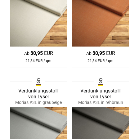
30,95
EUR
30,95
EUR
Ab
Ab
21,34 EUR / qm
21,34 EUR / qm
Verdunklungsstoff
Verdunklungsstoff
von Lysel
von Lysel
Morias #3L in graubeige
Morias #3L in rehbraun
37078
37078