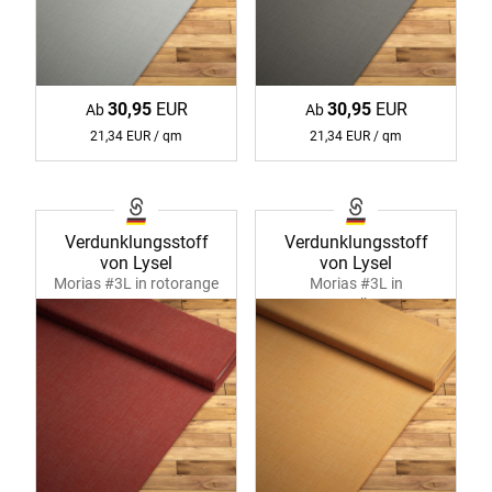
30,95
EUR
30,95
EUR
Ab
Ab
21,34 EUR / qm
21,34 EUR / qm
Verdunklungsstoff
Verdunklungsstoff
von Lysel
von Lysel
Morias #3L in rotorange
Morias #3L in
37078
sonnengelb 37078