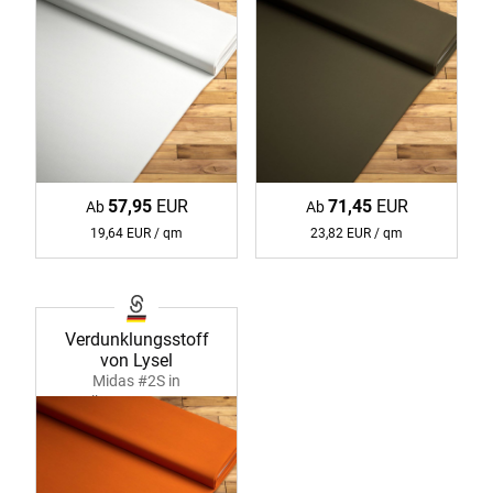
57,95
EUR
71,45
EUR
Ab
Ab
19,64 EUR / qm
23,82 EUR / qm
Verdunklungsstoff
von Lysel
Midas #2S in
gelborange 35788