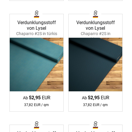
Verdunklungsstoff
Verdunklungsstoff
von Lysel
von Lysel
Chaparro #2S in türkis
Chaparro #2S in
35821
ozeanblau 35821
52,95
EUR
52,95
EUR
Ab
Ab
37,82 EUR / qm
37,82 EUR / qm