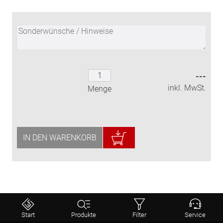
---
inkl. MwSt.
Menge
IN DEN WARENKORB
⤒
Start
Produkte
Filter
Service