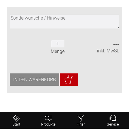
---
inkl. MwSt.
Menge
IN DEN WARENKORB
⤒
Start
Produkte
Filter
Service