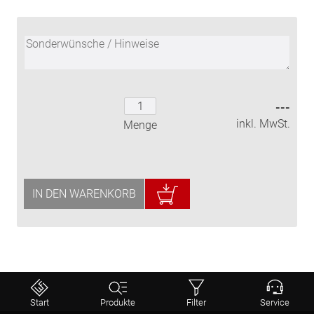
---
inkl. MwSt.
Menge
IN DEN WARENKORB
⤒
Start
Produkte
Filter
Service