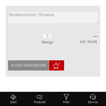
---
inkl. MwSt.
Menge
IN DEN WARENKORB
⤒
Start
Produkte
Filter
Service