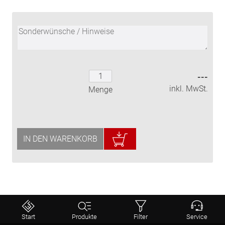
---
inkl. MwSt.
Menge
IN DEN WARENKORB
⤒
Start
Produkte
Filter
Service