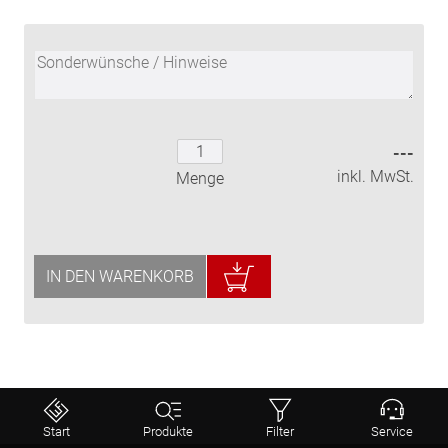
---
inkl. MwSt.
Menge
IN DEN WARENKORB
⤒
Start
Produkte
Filter
Service