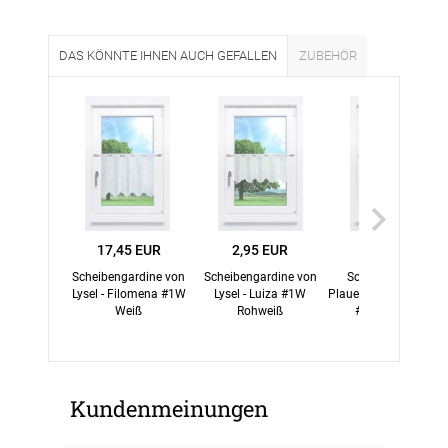
DAS KÖNNTE IHNEN AUCH GEFALLEN
ZUBEHÖR
17,45 EUR
2,95 EUR
39,45 EUR
Scheibengardine von
Scheibengardine von
Scheibengardine
Lysel - Filomena #1W
Lysel - Luiza #1W
Plauener Spitze® - Ath
Weiß
Rohweiß
#1W Rohweiß
Kundenmeinungen