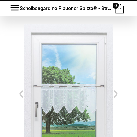
0
Scheibengardine Plauener Spitze® - Strahlenknoten #1W