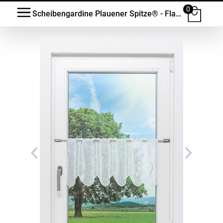
0
Scheibengardine Plauener Spitze® - Flammenzauber #1W