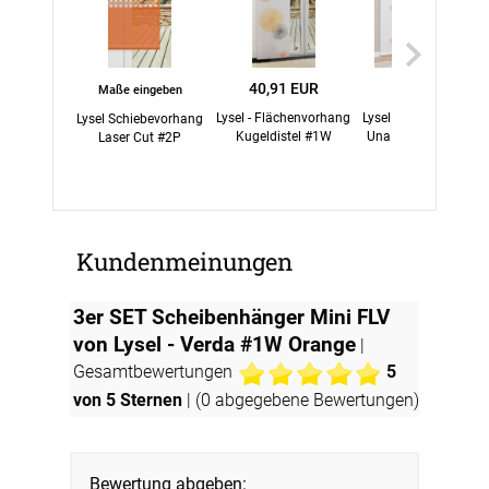
40,91 EUR
39,95 EUR
Maße eingeben
Lysel - Flächenvorhang
Lysel - Schiebegardin
Lysel Schiebevorhang
Kugeldistel #1W
Una #1W in Feuerrot
Laser Cut #2P
Kundenmeinungen
3er SET Scheibenhänger Mini FLV
von Lysel - Verda #1W Orange
|
Gesamtbewertungen
5
von 5 Sternen
| (
0
abgegebene Bewertungen)
Bewertung abgeben: