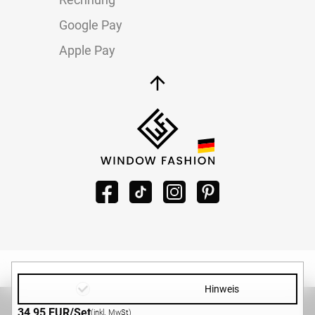
Google Pay
Apple Pay
Hinweis
Copyright ©2026 -
WINDOW-FASHION.DE
|
Design und
34,95 EUR/Set
(inkl. MwSt)