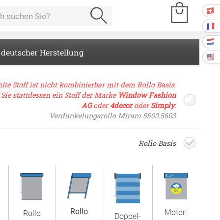
 deutscher Herstellung
e Räume
lte Stoff ist nicht kombinierbar mit dem Rollo Basis.
 Sie stattdessen ein Stoff der Marke
Window Fashion
AG
oder
4decor
oder
Simply
.
Kissen
Verdunkelungsrollo Miram 5502.5603
ssen
Rollo Basis
Tischdecke
fertigung
schdecken
rössen
Stoffe
fertigung
r
Rollo
kostoffe
Motor­
Rollo
rössen
Doppel­