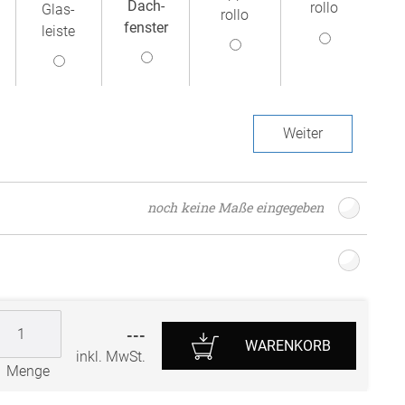
Dach­
rollo
Glas­
rollo
r
fenster
leiste
Weiter
noch keine Maße eingegeben
---
WARENKORB
inkl. MwSt.
Menge