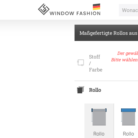
Maßgefertigte Rollos aus
Für Ihr
Der gewäh
Stoff
Bitte wählen
/
vorhang
Farbe
Alle Ki
Rollo
Massan
Alle Ti
Fertigg
ardinen
Massan
Zubehö
inen
Alle De
Rollo
Rollo
Fertigg
tange