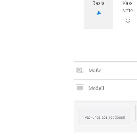
Basis
Kas­
Zubehö
sette
en
ter
der
Maße
l
Modell