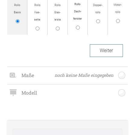
Rollo
Motor­
Rollo
Rollo
Rollo
Doppel­
Dach­
rollo
Basis
Kas­
Glas­
rollo
fenster
sette
leiste
Weiter
Maße
noch keine Maße eingegeben
Modell