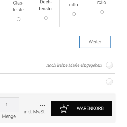
Dach­
rollo
Glas­
rollo
r
fenster
leiste
Weiter
noch keine Maße eingegeben
---
WARENKORB
inkl. MwSt.
Menge