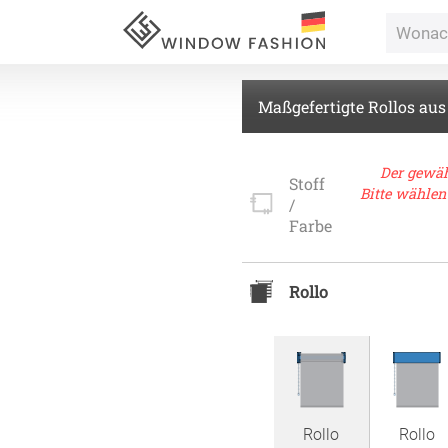
Maßgefertigte Rollos aus
Für Ihr
Der gewäh
Stoff
Bitte wählen
/
vorhang
Farbe
Alle Ki
Rollo
Massan
Alle Ti
Fertigg
ardinen
Massan
Zubehö
inen
Alle De
Rollo
Rollo
Fertigg
tange