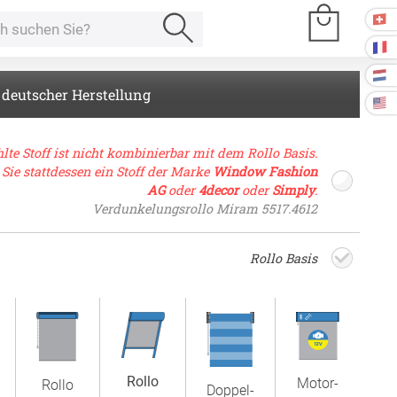
 deutscher Herstellung
e Räume
lte Stoff ist nicht kombinierbar mit dem Rollo Basis.
 Sie stattdessen ein Stoff der Marke
Window Fashion
AG
oder
4decor
oder
Simply
.
Kissen
Verdunkelungsrollo Miram 5517.4612
ssen
Rollo Basis
Tischdecke
fertigung
schdecken
rössen
Stoffe
fertigung
r
Rollo
kostoffe
Motor­
Rollo
rössen
Doppel­