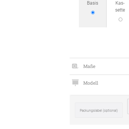
Basis
Kas­
Zubehö
sette
en
ter
der
Maße
l
Modell