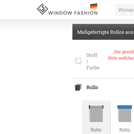
Maßgefertigte Rollos aus
Für Ihr
Der gewäh
Stoff
Bitte wählen
/
vorhang
Farbe
Alle Ki
Rollo
Massan
Alle Ti
Fertigg
ardinen
Massan
Zubehö
inen
Alle De
Rollo
Rollo
Fertigg
tange