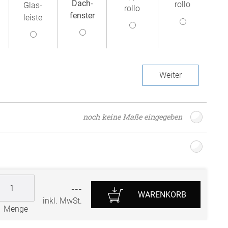
Dach­
rollo
Glas­
rollo
r
fenster
leiste
Weiter
noch keine Maße eingegeben
---
WARENKORB
inkl. MwSt.
Menge