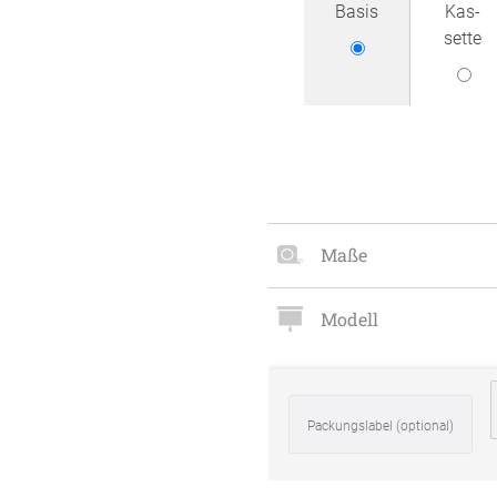
Basis
Kas­
Zubehö
sette
en
ter
der
Maße
l
Modell