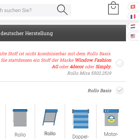
 deutscher Herstellung
e Räume
lte Stoff ist nicht kombinierbar mit dem Rollo Basis.
 Sie stattdessen ein Stoff der Marke
Window Fashion
AG
oder
4decor
oder
Simply
.
Kissen
Rollo Mira 5502.2519
ssen
Rollo Basis
Tischdecke
fertigung
schdecken
rössen
Stoffe
fertigung
r
Rollo
kostoffe
Motor­
Rollo
rössen
Doppel­