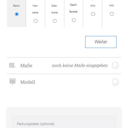
Dach­
rollo
Basis
Kas­
Glas­
rollo
fenster
sette
leiste
Weiter
Maße
noch keine Maße eingegeben
Modell