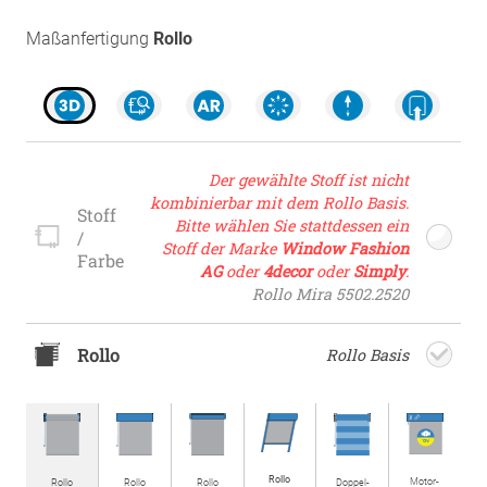
Maßanfertigung
Rollo
Der gewählte Stoff ist nicht
kombinierbar mit dem Rollo Basis.
Stoff
Bitte wählen Sie stattdessen ein
/
Stoff der Marke
Window Fashion
Farbe
AG
oder
4decor
oder
Simply
.
Rollo Mira 5502.2520
Rollo
Rollo Basis
Rollo
Motor­
Rollo
Rollo
Rollo
Doppel­