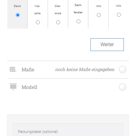
Dach­
rollo
Basis
Kas­
Glas­
rollo
fenster
sette
leiste
Weiter
Maße
noch keine Maße eingegeben
Modell