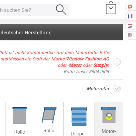
 deutscher Herstellung
e Räume
toff ist nicht kombinierbar mit dem Motor­rollo. Bitte
stattdessen ein Stoff der Marke
Window Fashion AG
oder
4decor
oder
Simply
.
Kissen
Rollo Anser 5504.1506
ssen
Motor­rollo
Tischdecke
fertigung
schdecken
rössen
Stoffe
fertigung
r
Rollo
kostoffe
Motor­
Rollo
rössen
Doppel­