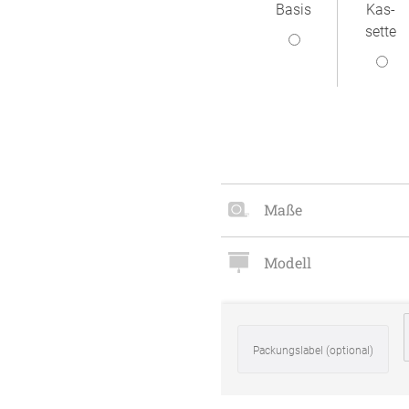
Basis
Kas­
Zubehö
sette
en
ter
der
Maße
l
Modell