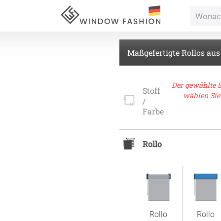
Maßgefertigte Rollos aus
Für Ihr
Der gewählte S
Stoff
wählen Sie 
/
vorhang
Farbe
Alle Ki
Rollo
Massan
Alle Ti
Fertigg
ardinen
Massan
Zubehö
inen
Alle De
Rollo
Rollo
Fertigg
tange