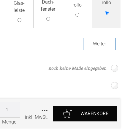
Dach­
rollo
Glas­
rollo
r
fenster
leiste
Weiter
noch keine Maße eingegeben
---
WARENKORB
inkl. MwSt.
Menge