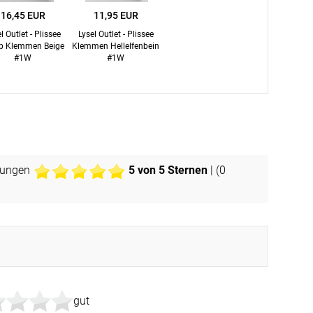
16,45 EUR
11,95 EUR
Apple Pay
partner
l Outlet - Plissee
Lysel Outlet - Plissee
p Klemmen Beige
Klemmen Hellelfenbein
#1W
#1W
tungen
5
von 5 Sternen
| (
0
gut