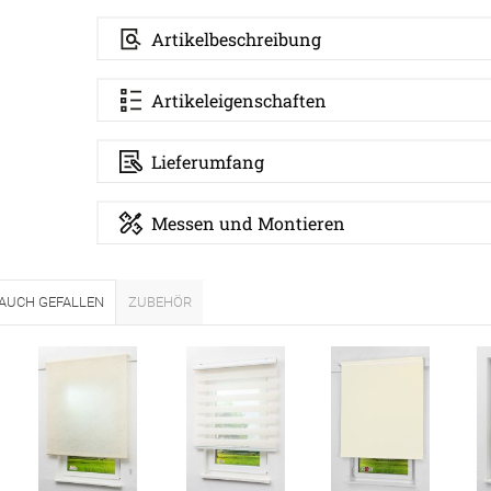
Artikelbeschreibung
Artikeleigenschaften
Lieferumfang
Messen und Montieren
ÜBER UNS
VERSAND
 AUCH GEFALLEN
ZUBEHÖR
AGB
Kostenloser Mus
Impressum
Versandinformat
Datenschutz
Reklamation
FAQ
Widerruf
Kontakt