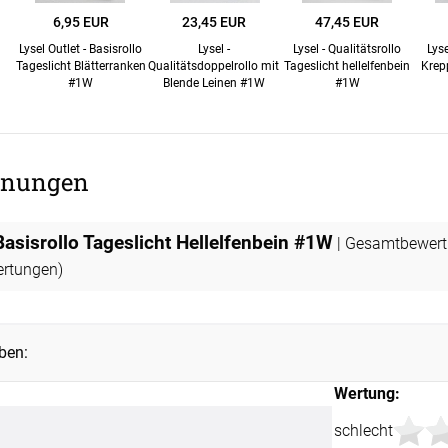
6,95 EUR
23,45 EUR
47,45 EUR
Unsere Versand
Lysel Outlet - Basisrollo
Lysel -
Lysel - Qualitätsrollo
Lyse
Tageslicht Blätterranken
Qualitätsdoppelrollo mit
Tageslicht hellelfenbein
Krep
#1W
Blende Leinen #1W
#1W
nungen
 Basisrollo Tageslicht Hellelfenbein #1W
| Gesamtbewer
rtungen)
ben:
Wertung:
schlecht