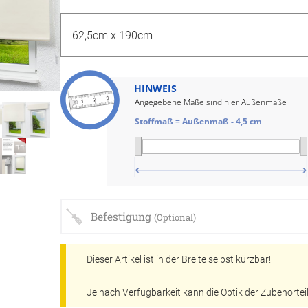
Massan
Zubehö
inen
Alle De
Fertigg
tange
Zubehö
en
HINWEIS
ter
Angegebene Maße sind hier Außenmaße
Stoffmaß = Außenmaß - 4,5 cm
der
Befestigung
(Optional)
l
Dieser Artikel ist in der Breite selbst kürzbar!
Je nach Verfügbarkeit kann die Optik der Zubehörteil