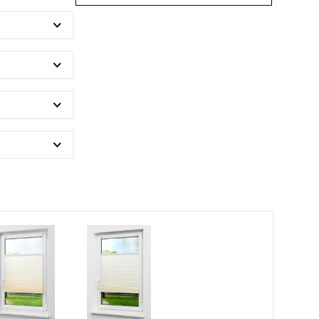
BEZAHLUNG
terversand
Vorkasse
ion
PayPal
Kreditkarte
Rechnung
Google Pay