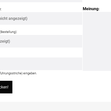
Meinung:
:
:
(Bestellung)
nführungsstriche) eingeben.