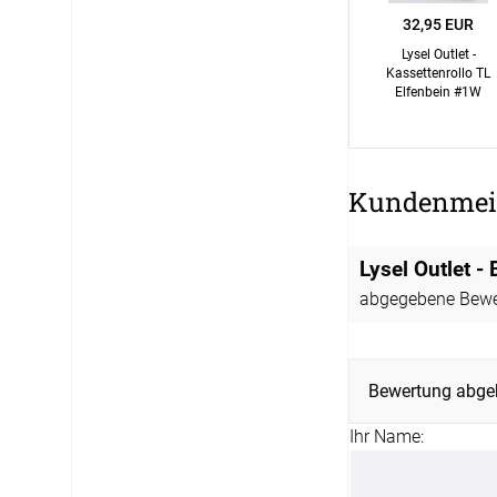
12:00 - 13.00 Uhr
32,95 EUR
Lysel Outlet -
Live Chat
Kassettenrollo TL
service@window-fashion.de
Elfenbein #1W
Kundenmei
Lysel Outlet -
abgegebene Bewe
Bewertung abge
Ihr Name: