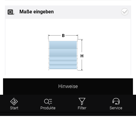
Neues
Stoffdesign
Maße eingeben
Weiter
B
H
Classic
Smart
Classic
Motor
Hinweise
B
Breite
mm
(min. 300 mm - max. 1200 mm)
Start
Produkte
Filter
Service
H
Höhe
mm
Status