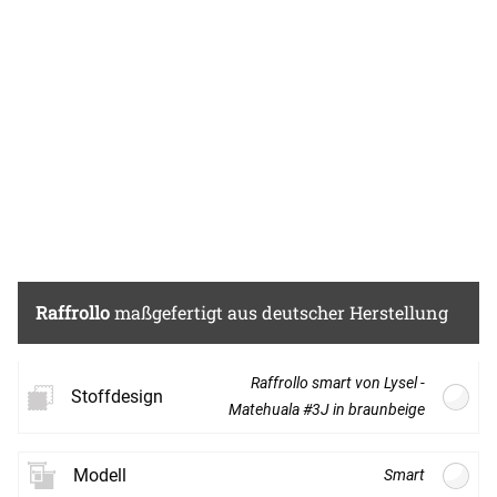
Dekostoff ist zugleich Thermostoff und
eigenet sich als Wärme- und Kältschutz in
Ihren Räumen.
Dieses sanfte Braunbeige vereint die Vorzüge
beider Farben: die freundliche Sanftheit von
Beige und die tiefe, erdige Wärme von Braun.
Somit kann ein Accessoire aus diesem Stoff
nur zu einem behaglichen und angenehmen
Wohngefühl beitragen, nochmal mehr, wenn
noch weitere Erdfarben und Naturmaterialien
im Spiel sind und der Fokus dann auf
Raffrollo
maßgefertigt aus deutscher Herstellung
farbigen Akzenten, etwa in Rosa, Hellgrün,
Rot oder Orange, liegt.
Raffrollo smart von Lysel -
Stoffdesign
Matehuala #3J in braunbeige
Modell
Smart