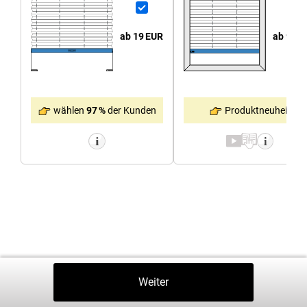
ab 92
E
ab 19
EUR
Produktneuheit
wählen
97 %
der Kunden
Zurück
Weiter
In Den Warenkorb