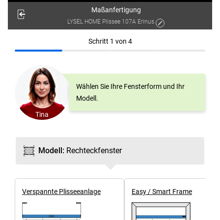
Maßanfertigung
LYSEL HOME Plissee 107A Erinus
Schritt
1
von
4
Wählen Sie Ihre Fensterform und Ihr
Modell.
Tina
Modell
:
Rechteck­fenster
Ver­spannte Plissee­anlage
Easy / Smart Frame