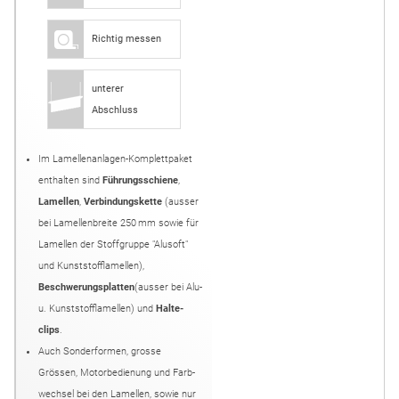
Richtig messen
unterer
Abschluss
Im Lamellenanlagen-Komplettpaket
enthalten sind
Führungs­schiene
,
Lamellen
,
Verbindungs­kette
(ausser
bei Lamellenbreite 250 mm sowie für
Lamellen der Stoffgruppe "Alusoft"
und Kunststofflamellen),
Beschwerungs­platten
(ausser bei Alu-
u. Kunststofflamellen) und
Halte­
clips
.
Auch Sonder­formen, grosse
Grössen, Motor­bedienung und Farb­
wechsel bei den Lamellen, sowie nur