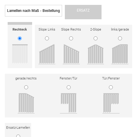
ERSATZ
Lamellen nach Maß - Bestellung
Rechteck
Slope Links
Slope Rechts
2-Slope
links/gerade
gerade/rechts
Fenster/Tür
Tür/Fenster
Ersatz-Lamellen