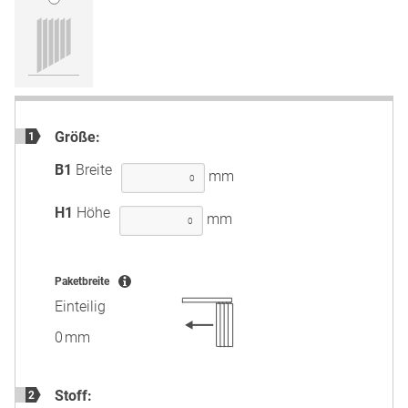
Größe:
1
B1
Breite
mm
H1
Höhe
mm
Paketbreite
Einteilig
0 mm
Stoff:
2