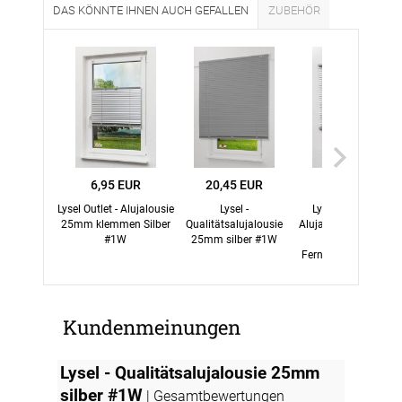
DAS KÖNNTE IHNEN AUCH GEFALLEN
ZUBEHÖR
6,95 EUR
20,45 EUR
3,95 EUR
Lysel Outlet - Alujalousie
Lysel -
Lysel Outlet - SET
25mm klemmen Silber
Qualitätsalujalousie
Alujalousie 25mm mi
#1W
25mm silber #1W
Motor und
Fernbedienung Silbe
#1W
Kundenmeinungen
Lysel - Qualitätsalujalousie 25mm
silber #1W
| Gesamtbewertungen