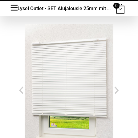
0
Lysel Outlet - SET Alujalousie 25mm mit Motor und Fernbedienung Weiß #1W