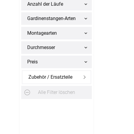
Anzahl der Läufe
Alle Markisenstoffe
Zubehör
Gardinenstangen-Arten
Massanfertigung
Montagearten
Durchmesser
Preis
SERVICE
Zubehör / Ersatzteile
Haben Sie Fragen?
Alle Filter löschen
03745 75 92808
Servicezeiten
:
Montag - Freitag: 07:00 - 20:00 Uhr
Ausgenommen: