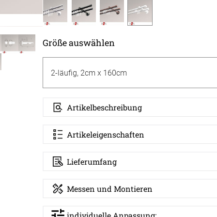
Massan
Zubehö
inen
Alle De
Fertigg
tange
Größe auswählen
Zubehö
en
ter
der
Artikelbeschreibung
Artikeleigenschaften
Lieferumfang
l
Messen und Montieren
individuelle Anpassung: