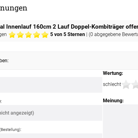
nungen
Unsere Versand
pal Innenlauf 160cm 2 Lauf Doppel-Kombiträger offe
gen
5
von 5 Sternen
| (
0
abgegebene Bewert
ben:
Wertung:
schlecht
Meinung:
:
:
(Bestellung)