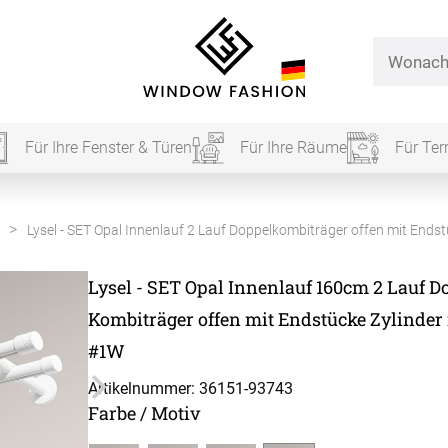
Für Ihre Fenster & Türen
Für Ihre Räume
Für Ter
Für Ihr
Lysel - SET Opal Innenlauf 2 Lauf Doppelkombiträger offen mit Ends
Lysel - SET Opal Innenlauf 160cm 2 Lauf D
vorhang
Kombiträger offen mit Endstücke Zylinder
#1W
Alle Ki
Artikelnummer: 36151-
93743
Massan
Farbe / Motiv
Alle Ti
Fertigg
ardinen