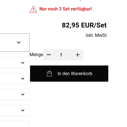
fertigung
r
Nur noch
3
Set verfügbar!
kostoffe
rössen
82,95 EUR/Set
r
inkl. MwSt.
Menge
In den Warenkorb