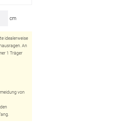
cm
te idealerweise
inausragen. An
mer 1 Träger
BEZAHLUNG
terversand
Vorkasse
rmeidung von
ion
PayPal
 den
Kreditkarte
fang.
Rechnung
Google Pay