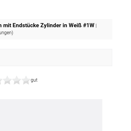
Apple Pay
partner
n mit Endstücke Zylinder in Weiß #1W
|
ungen)
gut