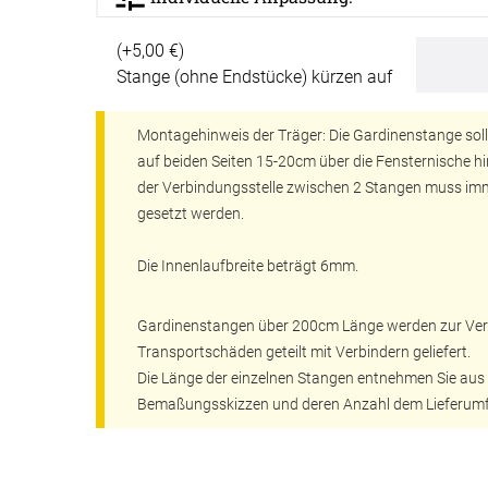
(+5,00 €)
Stange (ohne Endstücke) kürzen auf
Montagehinweis der Träger: Die Gardinenstange soll
auf beiden Seiten 15-20cm über die Fensternische h
der Verbindungsstelle zwischen 2 Stangen muss im
gesetzt werden.
ÜBER UNS
VERSAND
Die Innenlaufbreite beträgt 6mm.
AGB
Kostenloser Mus
Gardinenstangen über 200cm Länge werden zur Ve
Transportschäden geteilt mit Verbindern geliefert.
Impressum
Versandinformat
Die Länge der einzelnen Stangen entnehmen Sie aus
Datenschutz
Reklamation
Bemaßungsskizzen und deren Anzahl dem Lieferum
FAQ
Widerruf
Kontakt