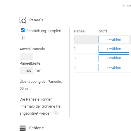
ferti­
Paneele
Bestückung komplett
Paneel
Stoff
1
» wählen
2
» wählen
Anzahl
Paneele
3
» wählen
Paneelbreite
4
» wählen
mm
Überlappung der Paneele:
50
mm
Die Paneele können
innerhalb der Schiene frei
angeordnet werden.
Schiene