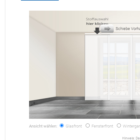
Schiebe Vorh
Ansicht wählen:
Glasfront
Fensterfront
Wintergar
Hinweis: Das