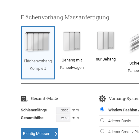
Flächenvorhang Massanfertigung
nur Behang
Behang mit
Flächenvorhang
Schie
Paneelwagen
Komplett
Panee
Gesamt-Maße
Vorhang-Syste
Schienenlänge
mm
Window Fashion
Gesamthöhe
mm
4decor Basis
4decor Creativ Pl
Richtig Messen