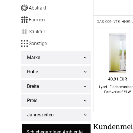
12:00 - 13.00 Uhr
Abstrakt
Live Chat
Formen
DAS KÖNNTE IHNEN
service@window-fashion.de
Struktur
Sonstige
Marke
Höhe
40,91 EUR
Breite
Lysel - Flächenvorha
Farbverlauf #1W
Preis
Jahreszeiten
Kundenmei
Schiebegardinen Ambiente