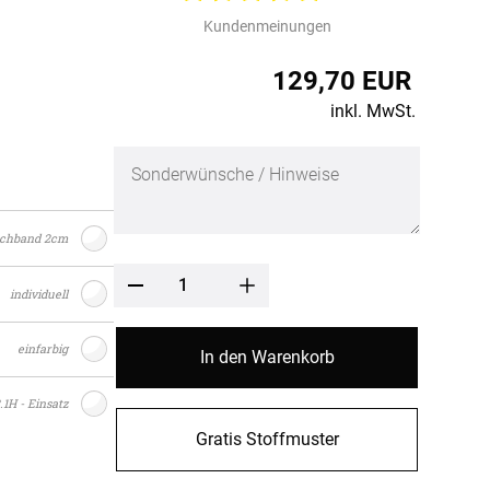
fertigung
Kundenmeinungen
r
kostoffe
rössen
129,70 EUR
r
inkl. MwSt.
schband 2cm
individuell
einfarbig
In den Warenkorb
.1H - Einsatz
Gratis Stoffmuster