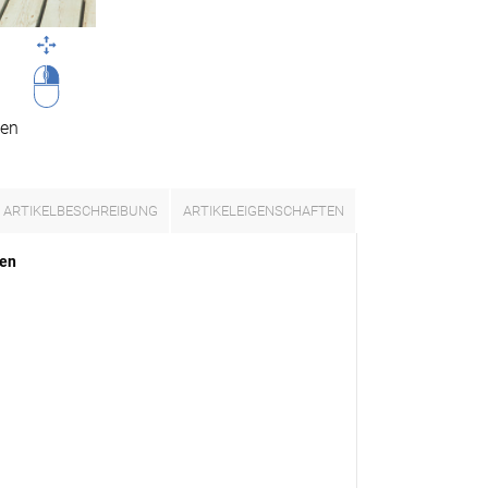
n
en
ARTIKELBESCHREIBUNG
ARTIKELEIGENSCHAFTEN
ÜBER UNS
VERSAND
ten
AGB
Kostenloser Mus
Impressum
Versandinformat
Datenschutz
Reklamation
FAQ
Widerruf
Kontakt