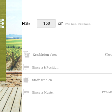
Massan
Zubehö
inen
Alle De
Fertigg
tange
Zubehö
cm
Höhe
(min. 60cm - max. 300cm)
en
ter
der
Konfektion oben
Flau
Einsatz & Position
Stoffe wählen
l
Einsatz Muster
REE-108