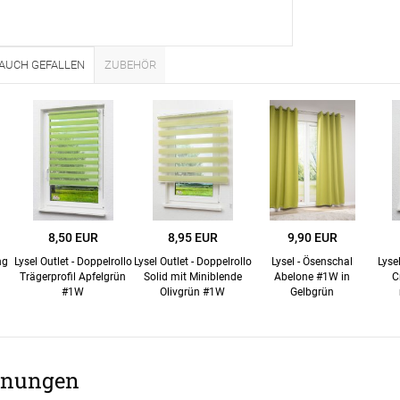
Unsere Versand
 AUCH GEFALLEN
ZUBEHÖR
8,50 EUR
8,95 EUR
9,90 EUR
ng
Lysel Outlet - Doppelrollo
Lysel Outlet - Doppelrollo
Lysel - Ösenschal
Lyse
Trägerprofil Apfelgrün
Solid mit Miniblende
Abelone #1W in
C
#1W
Olivgrün #1W
Gelbgrün
nungen