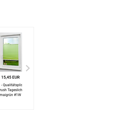
Apple Pay
partner
15,45 EUR
l - Qualitätsplissee
rush Tageslicht
maigrün #1W