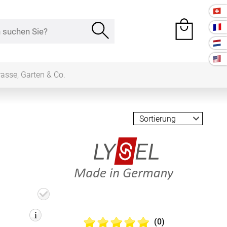
rasse, Garten & Co.
e Räume
Kissen
ssen
Tischdecke
Lysel Made in Germany Schiebegardine
fertigung
schdecken
rössen
(0)
Stoffe