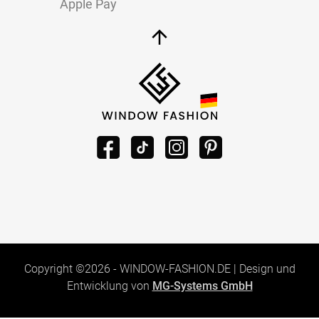
Apple Pay
Copyright ©2026 -
WINDOW-FASHION.DE
|
Design und
Entwicklung von
MG-Systems GmbH