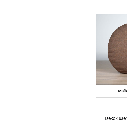
Maße
Dekokissen