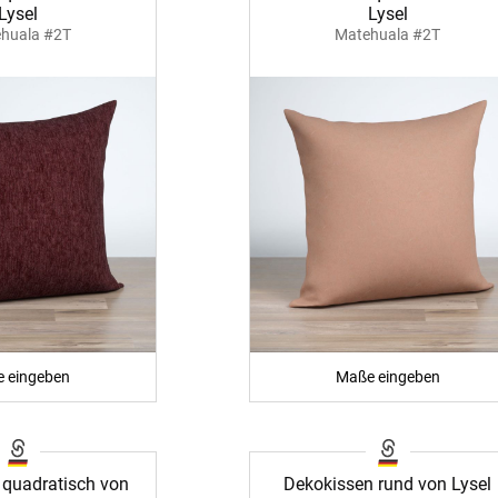
Lysel
Lysel
huala #2T
Matehuala #2T
ÜBER UNS
VERSAND
AGB
Kostenloser Mus
Impressum
Versandinformat
 eingeben
Maße eingeben
Datenschutz
Reklamation
FAQ
Widerruf
 quadratisch von
Dekokissen rund von Lysel
Kontakt