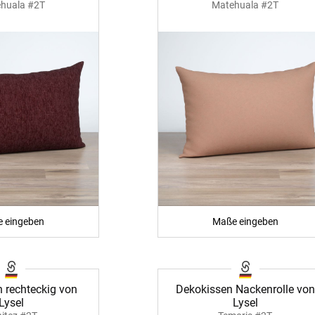
huala #2T
Matehuala #2T
 eingeben
Maße eingeben
 rechteckig von
Dekokissen Nackenrolle von
Lysel
Lysel