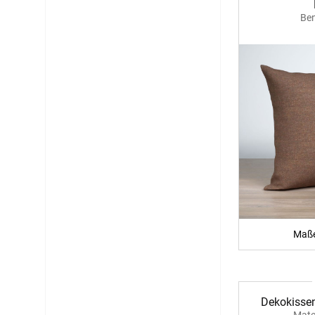
12:00 - 13.00 Uhr
Ben
Live Chat
service@window-fashion.de
Maße
Dekokissen
Mate