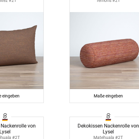
itez #2T
Temoris #2T
 eingeben
Maße eingeben
 Nackenrolle von
Dekokissen Nackenrolle von
Lysel
Lysel
huala #2T
Matehuala #2T