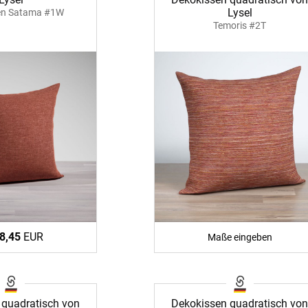
Lysel
en Satama #1W
Massan
Zubehö
Temoris #2T
inen
Alle De
Fertigg
tange
Zubehö
en
ter
der
l
8,45
EUR
Maße eingeben
 quadratisch von
Dekokissen quadratisch vo