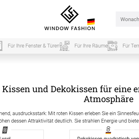
Für Ihre Fenster & Türen
Für Ihre Räume
Für Ter
Für Ihr
 Kissen und Dekokissen für eine 
vorhang
Atmosphäre
Alle Ki
nend, ausdrucksstark: Mit roten Kissen erleben Sie ein Sinnesfe
öhen dessen Attraktivität deutlich. Sie strahlen Energie und bi
Massan
Alle Ti
Fertigg
ardinen
Lysel
Dekokissen quadratisch vo