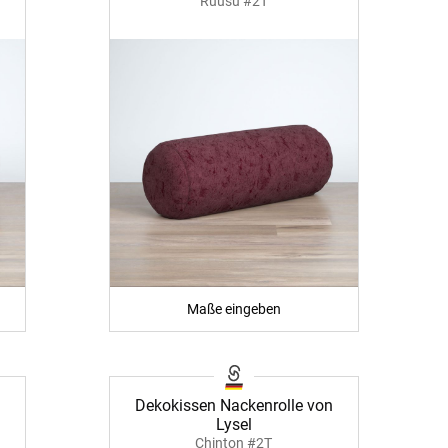
Ruusu #2T
Maße eingeben
Dekokissen Nackenrolle von
Lysel
Chinton #2T