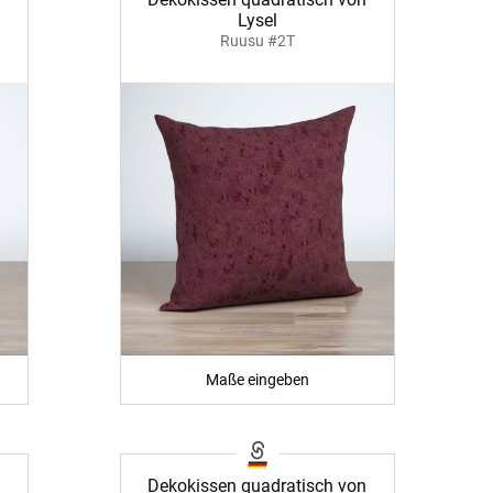
Lysel
fertigung
r
Ruusu #2T
kostoffe
rössen
r
Maße eingeben
n
Dekokissen quadratisch von