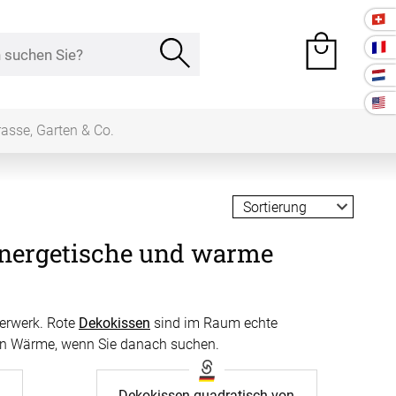
rasse, Garten & Co.
e Räume
energetische und warme
Kissen
ssen
uerwerk. Rote
Dekokissen
sind im Raum echte
Tischdecke
eten Wärme, wenn Sie danach suchen.
fertigung
schdecken
rössen
Stoffe
n
Dekokissen quadratisch von