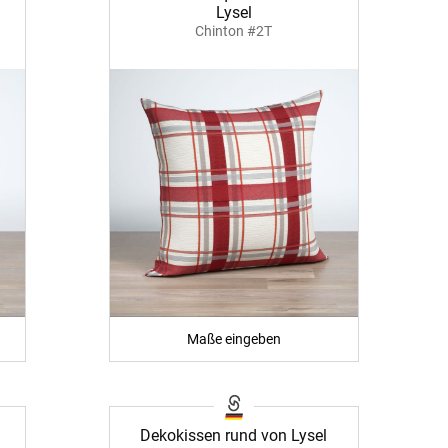
Lysel
Chinton #2T
BEZAHLUNG
terversand
Vorkasse
ion
PayPal
Maße eingeben
Kreditkarte
Rechnung
Dekokissen rund von Lysel
Google Pay