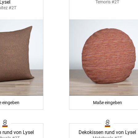
Lysel
Temoris #2T
itez #2T
Unsere Versand
 eingeben
Maße eingeben
 rund von Lysel
Dekokissen rund von Lysel
huala #2T
Matehuala #2T