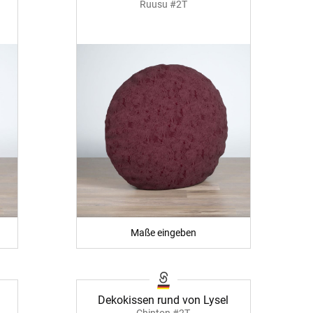
Ruusu #2T
Apple Pay
partner
Maße eingeben
Dekokissen rund von Lysel
Chinton #2T