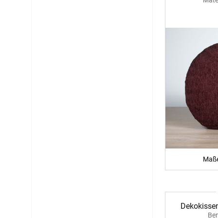
Maße
Dekokissen
Ben