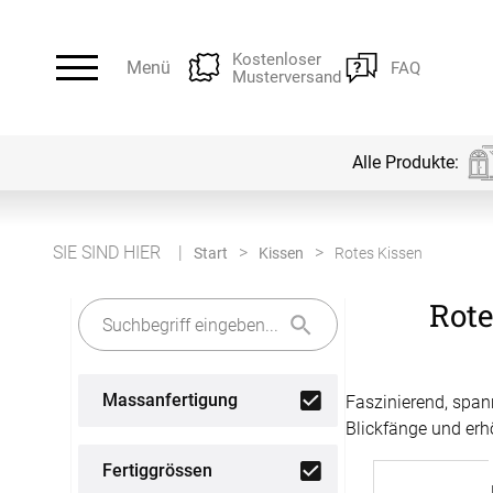
Kostenloser
Menü
FAQ
Musterversand
Alle Produkte:
Alle Produkte:
Für Ihre Fenster & Türen
SIE SIND HIER
Start
Kissen
Rotes Kissen
Rote
Plissee
Lamellen
Alle Plissees
Alle Lamellen
Massanfertigung
Faszinierend, span
Rollo
Jalousien
Blickfänge und erh
Massanfertigung
Massanfertigung
Fertiggrössen
Alle Rollos
Alle Jalousien
Fertiggrössen
Zubehör
Dachfenster Rollo
Scheibeng