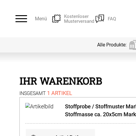
Kostenloser
Menü
FAQ
Musterversand
Alle Produkte:
Alle Produkte:
Für Ihre Fenster & Türen
IHR WARENKORB
Plissee
Lamellen
1 ARTIKEL
INSGESAMT
Stoffprobe / Stoffmuster Mar
Alle Plissees
Alle Lamellen
Rollo
Jalousien
Stoffmasse ca. 20x5cm
Marki
Massanfertigung
Massanfertigung
Alle Rollos
Alle Jalousien
Fertiggrössen
Zubehör
Dachfenster Rollo
Scheibeng