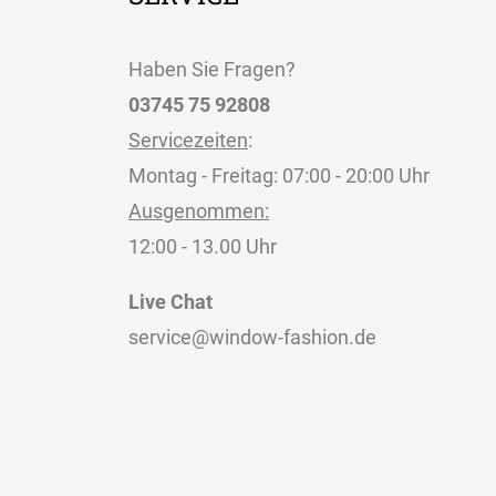
Alle Markisenstoffe
Zubehör
Haben Sie Fragen?
Massanfertigung
03745 75 92808
Servicezeiten
:
Montag - Freitag: 07:00 - 20:00 Uhr
Ausgenommen:
SERVICE
12:00 - 13.00 Uhr
Live Chat
Haben Sie Fragen?
service@window-fashion.de
03745 75 92808
Servicezeiten
:
Montag - Freitag: 07:00 - 20:00 Uhr
Ausgenommen: