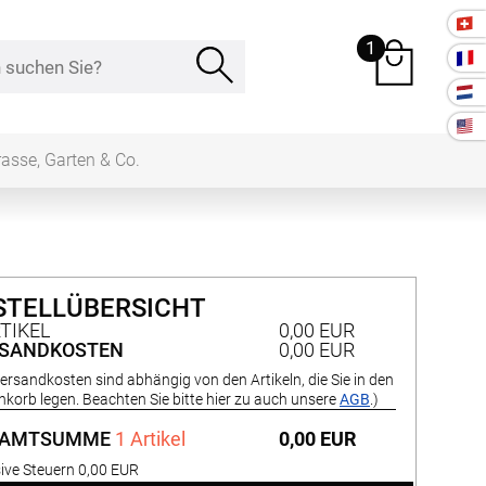
1
rasse, Garten & Co.
e Räume
STELLÜBERSICHT
Kissen
RTIKEL
0,00 EUR
SANDKOSTEN
0,00 EUR
Versandkosten sind abhängig von den Artikeln, die Sie in den
ssen
Tischdecke
korb legen. Beachten Sie bitte hier zu auch unsere
AGB
.)
fertigung
SAMTSUMME
1 Artikel
0,00 EUR
schdecken
sive Steuern 0,00 EUR
rössen
Stoffe