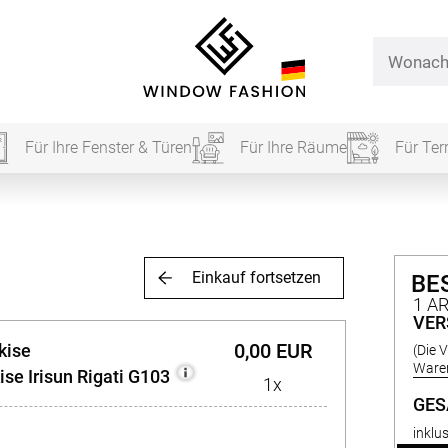
Für Ihre Fenster & Türen
Für Ihre Räume
Für Ter
Für Ihr
Einkauf fortsetzen
BE
vorhang
1 A
VER
0,00 EUR
kise
(Die 
Alle Ki
Waren
se Irisun Rigati G103
1x
Massan
GE
Alle Ti
inklu
Fertigg
ardinen