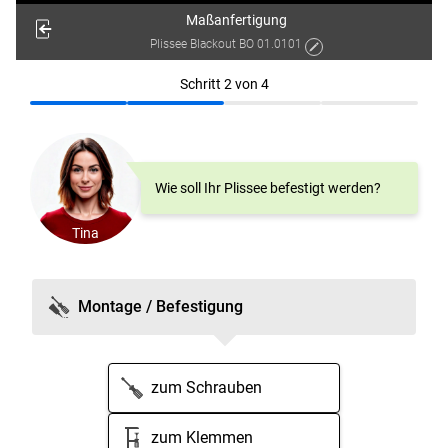
Maßanfertigung
Plissee Blackout BO 01.0101
Schritt
2
von
4
Wie soll Ihr Plissee befestigt werden?
Tina
Montage / Befestigung
zum
Schrau­ben
zum
Klem­men