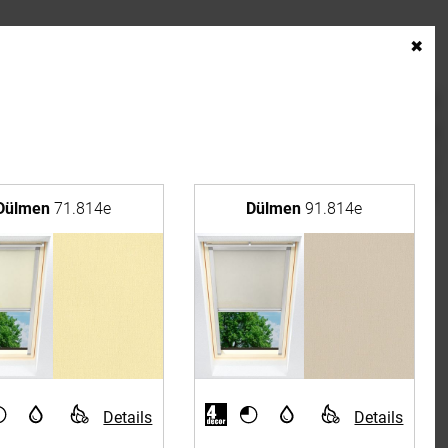
✖
fenster
rrollos aus deutscher Herstellung
Dülmen
71.814e
Dülmen
91.814e
e Räume
Kissen
ssen
Tischdecke
fertigung
Details
Details
schdecken
rössen