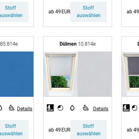
ardinen
Hier finden Sie das Typ
Stoff
Stoff
Massan
ab 49 EUR
ab 49
Zubehö
auswählen
✓
auswählen
✓
inen
Alle De
Fertigg
tange
Zubehö
Dachfensterroll
en
85.814e
Dülmen
10.814e
ter
sondern werden 
angefertigt.
Dachfensterrol
der
l
Details
Details
Modell
Stoff
Stoff
ab 49 EUR
ab 49
auswählen
✓
auswählen
✓