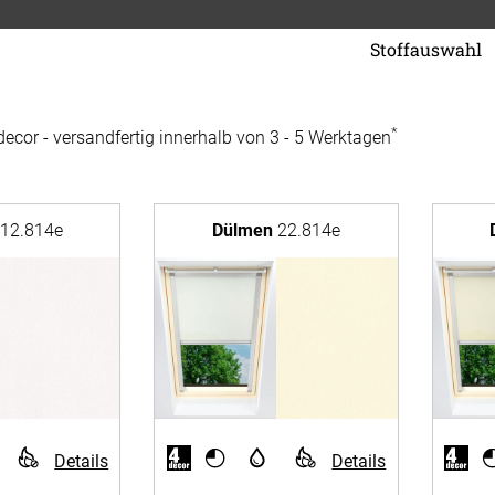
Stoffauswahl
Rollos für Dach
*
decor - versandfertig innerhalb von 3 - 5 Werktagen
Maßgefertigte Dachfenste
12.814e
Dülmen
22.814e
Für Ihr
Größe
vorhang
Hersteller:
Produkt:
Alle Ki
Typ:
Massan
Details
Details
Alle Ti
Fertigg